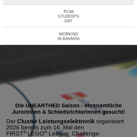
PCIM
STUDENTS
DAY
WORKING
IN BAVARIA
Die UNEARTHED Saison - ehrenamtliche
JurorInnen & SchiedsrichterInnen gesucht!
Der
Cluster Leistungselektronik
organisiert
2026 bereits zum 16. Mal den
®
®
FIRST
LEGO
League Challenge-