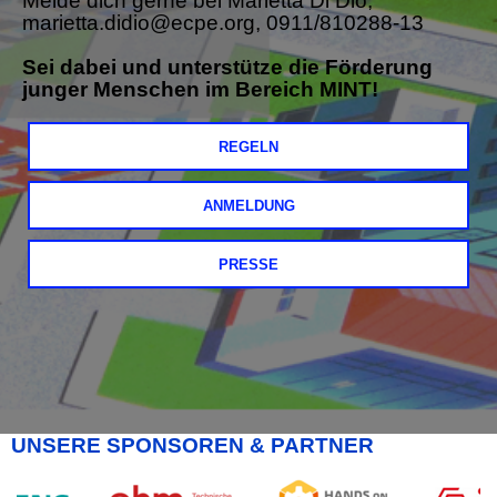
Melde dich gerne bei Marietta Di Dio,
marietta.didio@ecpe.org, 0911/810288-13
Sei dabei und unterstütze die Förderung
junger Menschen im Bereich MINT!
REGELN
ANMELDUNG
PRESSE
UNSERE SPONSOREN & PARTNER