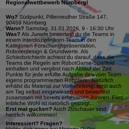
Regionalwettbewerb Nürnberg!
Wo?
Südpunkt, Pillenreuther Straße 147,
90459 Nürnberg
Wann?
Samstag, 31.01.2026, 9 - 16:30 Uhr
Was?
Als
JurorIn
bewertest du die Teams in
einem interdisziplinären Team in den
Kategorien Forschungspräsentation,
Roboterdesign & Grundwerte. Als
SchiedsrichterIn
achtest du darauf, dass die
Teams die Regeln am RobotGame-Spielfeld
einhalten und vergibst nach Ablauf der Zeit
Punkte für jede erfüllte Aufgabe des vom Team
eigens programmierten Roboters. Natürlich
erhälst du Material zur Vorbereitung, wirst auch
am Tag selbst eingewiesen und bewertest
zusammen mit bereits erfahrenen Juroren. Fürs
leibliche Wohl ist natürlich gesorgt...
Erst mal gucken?
Auch Zuschauer sind
herzlich willkommen!
Interessiert? Fragen?