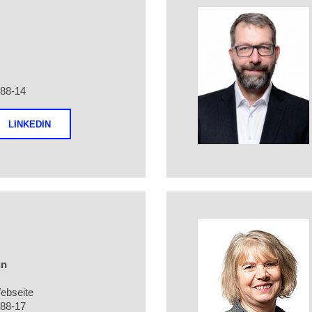
288-14
LINKEDIN
ün
ebseite
288-17