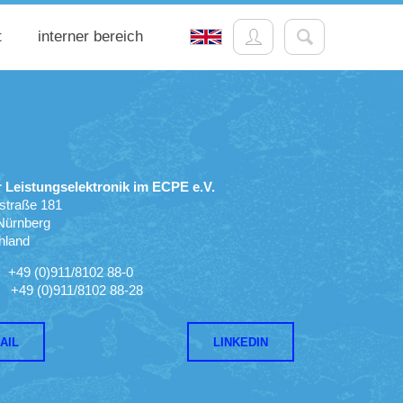
t
interner bereich
r Leistungselektronik im ECPE e.V.
straße 181
Nürnberg
hland
+49 (0)911/8102 88-0
49 (0)911/8102 88-28
AIL
LINKEDIN