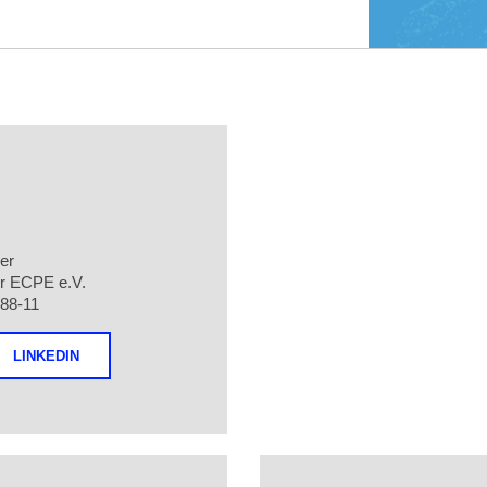
er
er ECPE e.V.
288-11
LINKEDIN