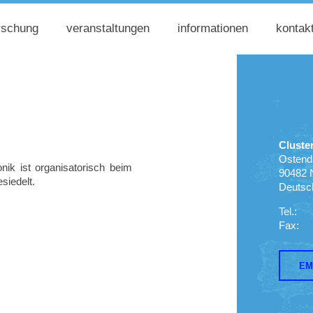
rschung
veranstaltungen
informationen
kontak
Cluste
Ostend
ik ist organisatorisch beim
90482 
siedelt.
Deutsc
Tel.: 
Fax: +
EM